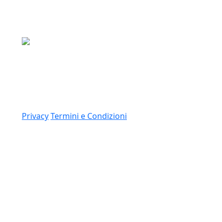
Media Asset S.p.a.
Via Dottesio 8, 22100 Como (CO)
P.IVA: 11305210012
Link
Privacy
Termini e Condizioni
© 2026 Copyright Media Asset Spa