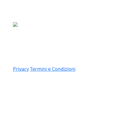
Media Asset S.p.a.
Via Dottesio 8, 22100 Como (CO)
P.IVA: 11305210012
Link
Privacy
Termini e Condizioni
© 2026 Copyright Media Asset Spa