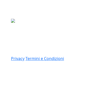
Media Asset S.p.a.
Via Dottesio 8, 22100 Como (CO)
P.IVA: 11305210012
Link
Privacy
Termini e Condizioni
© 2026 Copyright Media Asset Spa