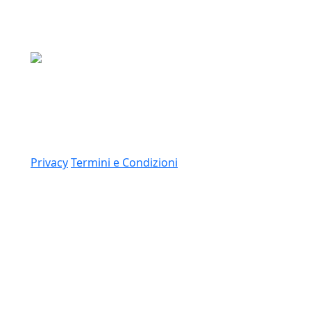
Media Asset S.p.a.
Via Dottesio 8, 22100 Como (CO)
P.IVA: 11305210012
Link
Privacy
Termini e Condizioni
© 2026 Copyright Media Asset Spa