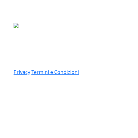
Media Asset S.p.a.
Via Dottesio 8, 22100 Como (CO)
P.IVA: 11305210012
Link
Privacy
Termini e Condizioni
© 2026 Copyright Media Asset Spa