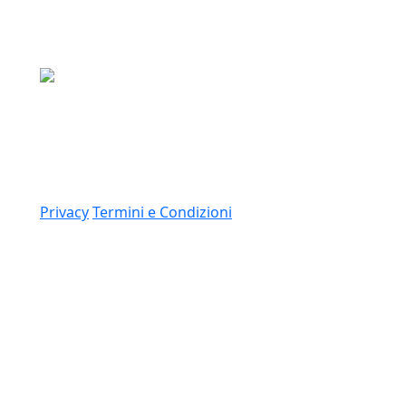
Media Asset S.p.a.
Via Dottesio 8, 22100 Como (CO)
P.IVA: 11305210012
Link
Privacy
Termini e Condizioni
© 2026 Copyright Media Asset Spa