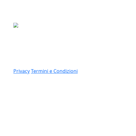
Media Asset S.p.a.
Via Dottesio 8, 22100 Como (CO)
P.IVA: 11305210012
Link
Privacy
Termini e Condizioni
© 2026 Copyright Media Asset Spa