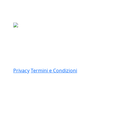
Media Asset S.p.a.
Via Dottesio 8, 22100 Como (CO)
P.IVA: 11305210012
Link
Privacy
Termini e Condizioni
© 2026 Copyright Media Asset Spa