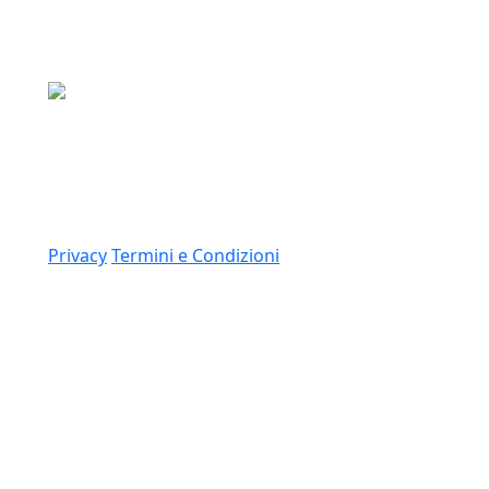
Media Asset S.p.a.
Via Dottesio 8, 22100 Como (CO)
P.IVA: 11305210012
Link
Privacy
Termini e Condizioni
© 2026 Copyright Media Asset Spa