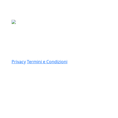
Media Asset S.p.a.
Via Dottesio 8, 22100 Como (CO)
P.IVA: 11305210012
Link
Privacy
Termini e Condizioni
© 2026 Copyright Media Asset Spa