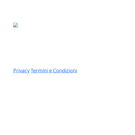
Media Asset S.p.a.
Via Dottesio 8, 22100 Como (CO)
P.IVA: 11305210012
Link
Privacy
Termini e Condizioni
© 2026 Copyright Media Asset Spa