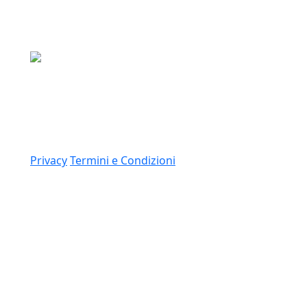
Media Asset S.p.a.
Via Dottesio 8, 22100 Como (CO)
P.IVA: 11305210012
Link
Privacy
Termini e Condizioni
© 2026 Copyright Media Asset Spa