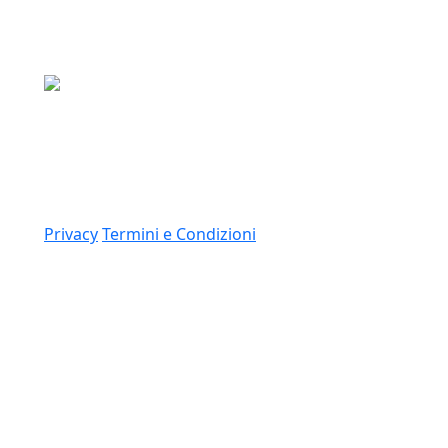
Media Asset S.p.a.
Via Dottesio 8, 22100 Como (CO)
P.IVA: 11305210012
Link
Privacy
Termini e Condizioni
© 2026 Copyright Media Asset Spa