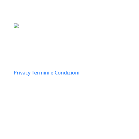
Media Asset S.p.a.
Via Dottesio 8, 22100 Como (CO)
P.IVA: 11305210012
Link
Privacy
Termini e Condizioni
© 2026 Copyright Media Asset Spa