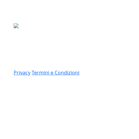
Media Asset S.p.a.
Via Dottesio 8, 22100 Como (CO)
P.IVA: 11305210012
Link
Privacy
Termini e Condizioni
© 2026 Copyright Media Asset Spa