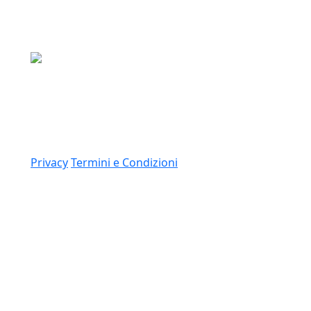
Media Asset S.p.a.
Via Dottesio 8, 22100 Como (CO)
P.IVA: 11305210012
Link
Privacy
Termini e Condizioni
© 2026 Copyright Media Asset Spa