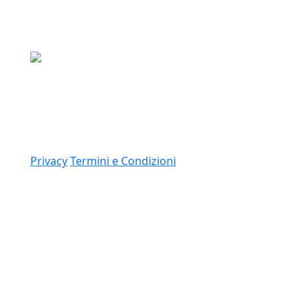
Media Asset S.p.a.
Via Dottesio 8, 22100 Como (CO)
P.IVA: 11305210012
Link
Privacy
Termini e Condizioni
© 2026 Copyright Media Asset Spa