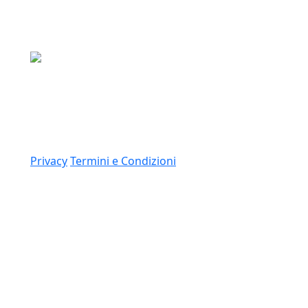
Media Asset S.p.a.
Via Dottesio 8, 22100 Como (CO)
P.IVA: 11305210012
Link
Privacy
Termini e Condizioni
© 2026 Copyright Media Asset Spa