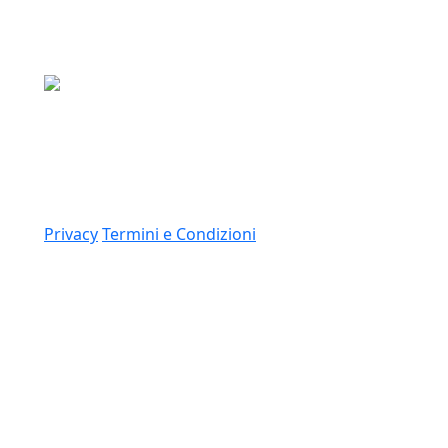
Media Asset S.p.a.
Via Dottesio 8, 22100 Como (CO)
P.IVA: 11305210012
Link
Privacy
Termini e Condizioni
© 2026 Copyright Media Asset Spa