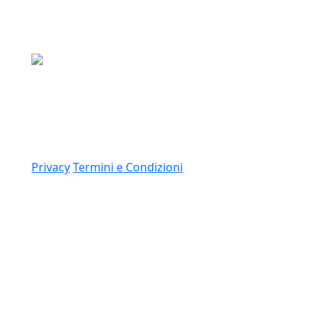
Media Asset S.p.a.
Via Dottesio 8, 22100 Como (CO)
P.IVA: 11305210012
Link
Privacy
Termini e Condizioni
© 2026 Copyright Media Asset Spa