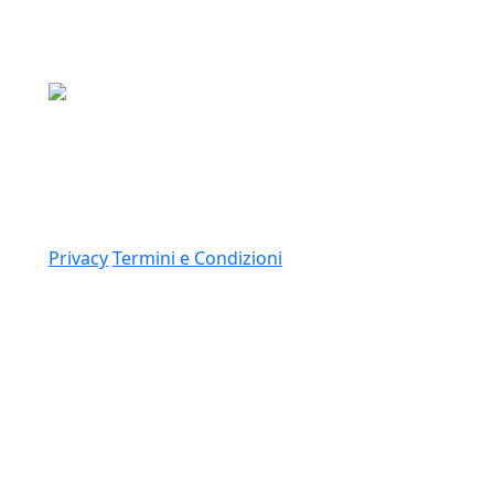
Media Asset S.p.a.
Via Dottesio 8, 22100 Como (CO)
P.IVA: 11305210012
Link
Privacy
Termini e Condizioni
© 2026 Copyright Media Asset Spa