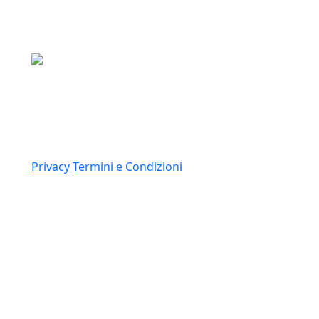
Media Asset S.p.a.
Via Dottesio 8, 22100 Como (CO)
P.IVA: 11305210012
Link
Privacy
Termini e Condizioni
© 2026 Copyright Media Asset Spa