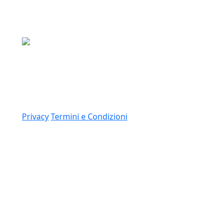
Media Asset S.p.a.
Via Dottesio 8, 22100 Como (CO)
P.IVA: 11305210012
Link
Privacy
Termini e Condizioni
© 2026 Copyright Media Asset Spa