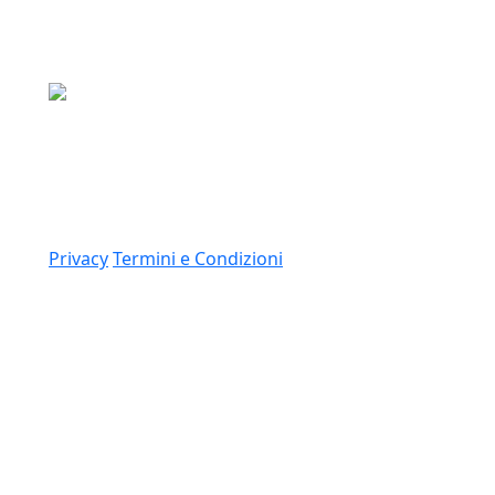
Media Asset S.p.a.
Via Dottesio 8, 22100 Como (CO)
P.IVA: 11305210012
Link
Privacy
Termini e Condizioni
© 2026 Copyright Media Asset Spa