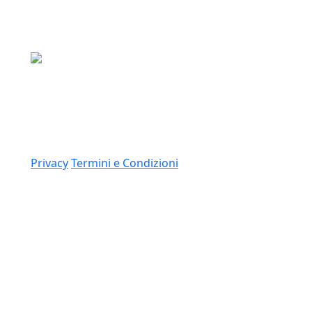
Media Asset S.p.a.
Via Dottesio 8, 22100 Como (CO)
P.IVA: 11305210012
Link
Privacy
Termini e Condizioni
© 2026 Copyright Media Asset Spa