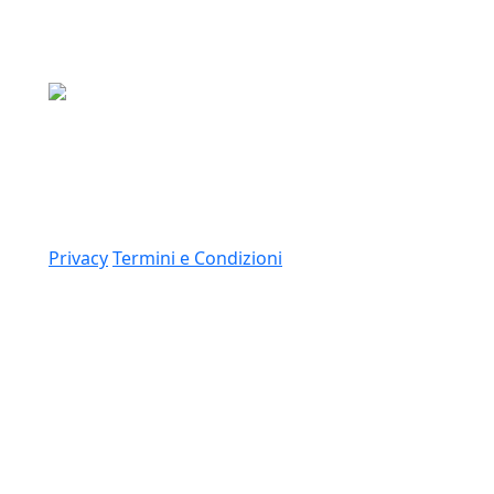
Media Asset S.p.a.
Via Dottesio 8, 22100 Como (CO)
P.IVA: 11305210012
Link
Privacy
Termini e Condizioni
© 2026 Copyright Media Asset Spa