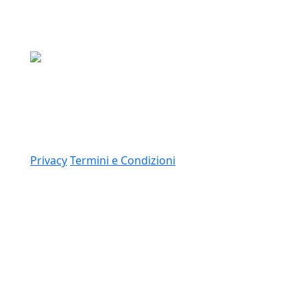
Media Asset S.p.a.
Via Dottesio 8, 22100 Como (CO)
P.IVA: 11305210012
Link
Privacy
Termini e Condizioni
© 2026 Copyright Media Asset Spa