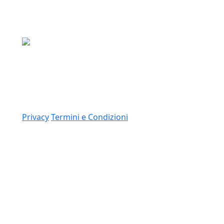
Media Asset S.p.a.
Via Dottesio 8, 22100 Como (CO)
P.IVA: 11305210012
Link
Privacy
Termini e Condizioni
© 2026 Copyright Media Asset Spa