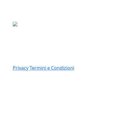
Media Asset S.p.a.
Via Dottesio 8, 22100 Como (CO)
P.IVA: 11305210012
Link
Privacy
Termini e Condizioni
© 2026 Copyright Media Asset Spa