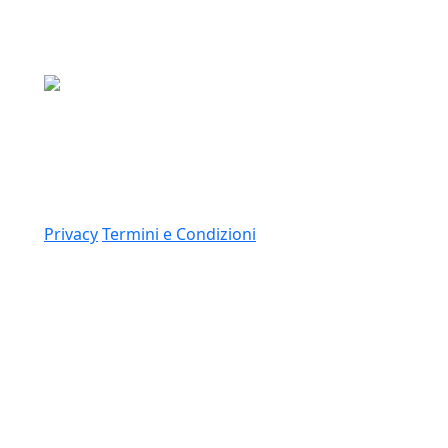
Media Asset S.p.a.
Via Dottesio 8, 22100 Como (CO)
P.IVA: 11305210012
Link
Privacy
Termini e Condizioni
© 2026 Copyright Media Asset Spa