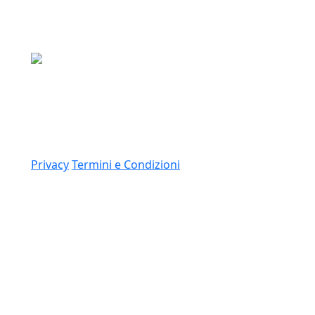
Media Asset S.p.a.
Via Dottesio 8, 22100 Como (CO)
P.IVA: 11305210012
Link
Privacy
Termini e Condizioni
© 2026 Copyright Media Asset Spa