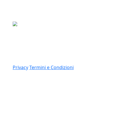
Media Asset S.p.a.
Via Dottesio 8, 22100 Como (CO)
P.IVA: 11305210012
Link
Privacy
Termini e Condizioni
© 2026 Copyright Media Asset Spa