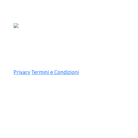
Media Asset S.p.a.
Via Dottesio 8, 22100 Como (CO)
P.IVA: 11305210012
Link
Privacy
Termini e Condizioni
© 2026 Copyright Media Asset Spa