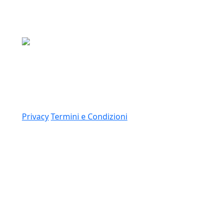
Media Asset S.p.a.
Via Dottesio 8, 22100 Como (CO)
P.IVA: 11305210012
Link
Privacy
Termini e Condizioni
© 2026 Copyright Media Asset Spa