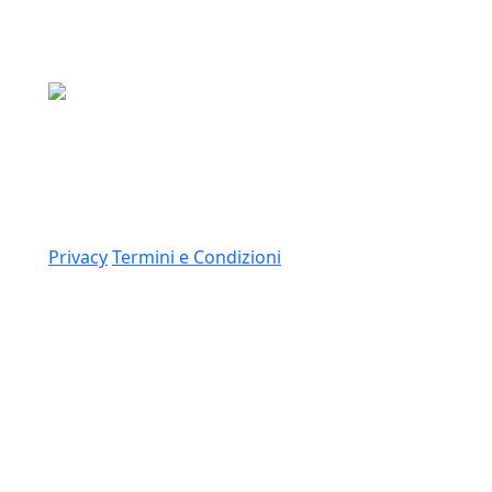
Media Asset S.p.a.
Via Dottesio 8, 22100 Como (CO)
P.IVA: 11305210012
Link
Privacy
Termini e Condizioni
© 2026 Copyright Media Asset Spa