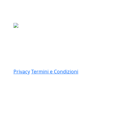
Media Asset S.p.a.
Via Dottesio 8, 22100 Como (CO)
P.IVA: 11305210012
Link
Privacy
Termini e Condizioni
© 2026 Copyright Media Asset Spa