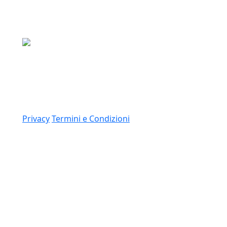
Media Asset S.p.a.
Via Dottesio 8, 22100 Como (CO)
P.IVA: 11305210012
Link
Privacy
Termini e Condizioni
© 2026 Copyright Media Asset Spa