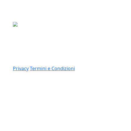
Media Asset S.p.a.
Via Dottesio 8, 22100 Como (CO)
P.IVA: 11305210012
Link
Privacy
Termini e Condizioni
© 2026 Copyright Media Asset Spa