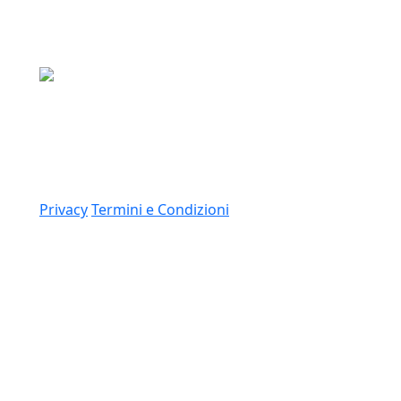
Media Asset S.p.a.
Via Dottesio 8, 22100 Como (CO)
P.IVA: 11305210012
Link
Privacy
Termini e Condizioni
© 2026 Copyright Media Asset Spa