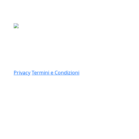
Media Asset S.p.a.
Via Dottesio 8, 22100 Como (CO)
P.IVA: 11305210012
Link
Privacy
Termini e Condizioni
© 2026 Copyright Media Asset Spa