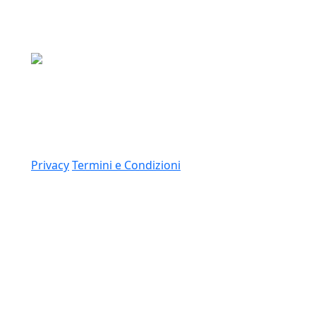
Media Asset S.p.a.
Via Dottesio 8, 22100 Como (CO)
P.IVA: 11305210012
Link
Privacy
Termini e Condizioni
© 2026 Copyright Media Asset Spa