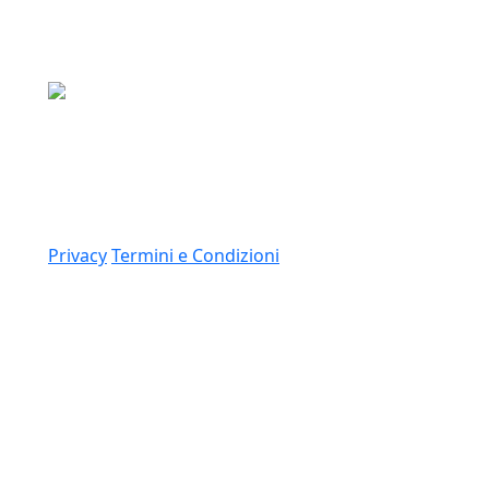
Media Asset S.p.a.
Via Dottesio 8, 22100 Como (CO)
P.IVA: 11305210012
Link
Privacy
Termini e Condizioni
© 2026 Copyright Media Asset Spa