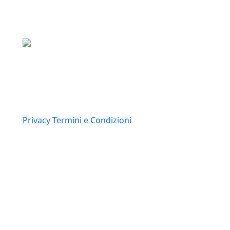
Media Asset S.p.a.
Via Dottesio 8, 22100 Como (CO)
P.IVA: 11305210012
Link
Privacy
Termini e Condizioni
© 2026 Copyright Media Asset Spa