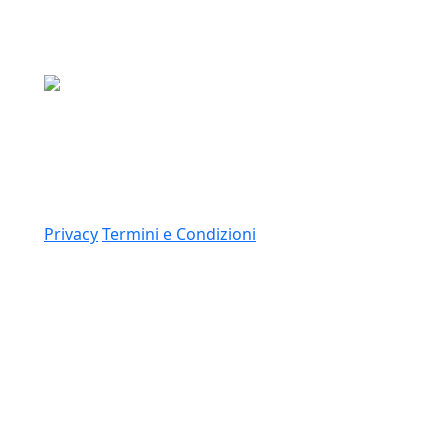
Media Asset S.p.a.
Via Dottesio 8, 22100 Como (CO)
P.IVA: 11305210012
Link
Privacy
Termini e Condizioni
© 2026 Copyright Media Asset Spa