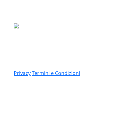
Media Asset S.p.a.
Via Dottesio 8, 22100 Como (CO)
P.IVA: 11305210012
Link
Privacy
Termini e Condizioni
© 2026 Copyright Media Asset Spa